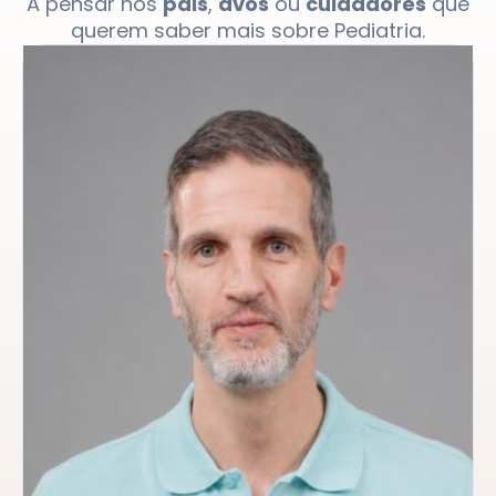
A pensar nos
pais
,
avós
ou
cuidadores
que
querem saber mais sobre Pediatria.