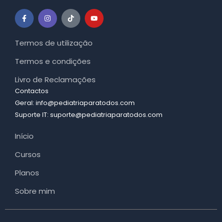
F
I
T
Y
a
n
i
o
c
s
k
u
e
t
t
t
b
a
o
u
Termos de utilização
o
g
k
b
o
r
e
k
a
Termos e condições
-
m
f
Livro de Reclamações
Contactos
Geral: info@pediatriaparatodos.com
Suporte IT: suporte@pediatriaparatodos.com
Início
Cursos
Planos
Sobre mim